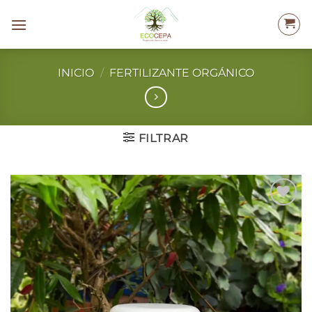
Saltar
al
contenido
INICIO
/
FERTILIZANTE ORGÁNICO
FILTRAR
Add to
wishlist