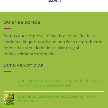
$
14.900
QUIENES SOMOS
Somos una empresa enfocada al mercado de la
jardinería, llegamos a él con una línea de productos
enfocados al cuidado de las plantas y al
enriquecimiento del suelo.
ÚLTIMAS NOTICIAS
Consejos expertos para el cuidado de rosales
y una floración espectacular
Sustratos: La base perfecta para un jardín
floreciente